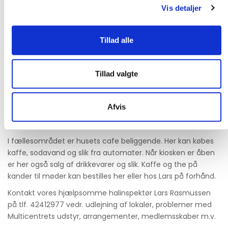
Vis detaljer
Østerild Multicenter er beliggende i landsbyen Østerild i
Tillad alle
Thy.
Centeret er fyldt med spændende aktivitets muligheder
for både børn, unge og ældre.
Tillad valgte
Alle kan mødes her. Man kan deltage i sportsaktiviteter, på
gymnastikhold, deltage i et møde, i Lokalhistorisk forenings
møder eller i den Seniorklubbens aktiviteter både indenfor
Afvis
og udenfor. Der er dog ingen udlejning af lokaler til private
fester.
I fællesområdet er husets cafe beliggende. Her kan købes
kaffe, sodavand og slik fra automater. Når kiosken er åben
er her også salg af drikkevarer og slik. Kaffe og the på
kander til møder kan bestilles her eller hos Lars på forhånd.
Kontakt vores hjælpsomme halinspektør Lars Rasmussen
på tlf. 42412977 vedr. udlejning af lokaler, problemer med
Multicentrets udstyr, arrangementer, medlemsskaber m.v.