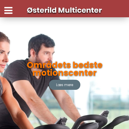
Områdets bedste
motionscenter
Læs mere