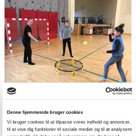
Familiesport er for hele familien.
Denne hjemmeside bruger cookies
Tilmeld en "Kaptajn" for familie holdet, som betaler
Vi bruger cookies til at tilpasse vores indhold og annoncer,
familiekontingentet, abonnement.
Øvrige familiemedlemmer tilmeldes gratis.
til at vise dig funktioner til sociale medier og til at analysere